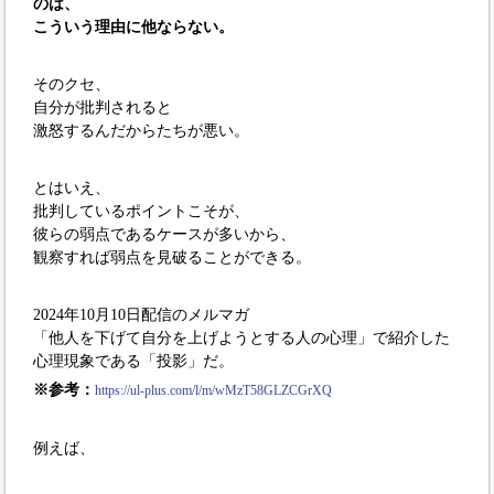
のは、
こういう理由に他ならない。
そのクセ、
自分が批判されると
激怒するんだからたちが悪い。
とはいえ、
批判しているポイントこそが、
彼らの弱点であるケースが多いから、
観察すれば弱点を見破ることができる。
2024年10月10日配信のメルマガ
「他人を下げて自分を上げようとする人の心理」で紹介した
心理現象である「投影」だ。
※参考：
https://ul-plus.com/l/m/wMzT58GLZCGrXQ
例えば、