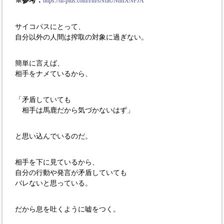
※参考：
https://ul-plus.com/l/m/sNfaUNtnIXNFJA
サイコパスにとって、
自分以外の人間は搾取の対象に過ぎない。
簡単に言えば、
相手をナメているから、
「矛盾していても
相手は馬鹿だから気づかないはず」
と思い込んでいるのだ。
相手を下に見ているから、
自分の行動や発言が矛盾していても
バレないと思っている。
だから息を吐くように嘘をつく。