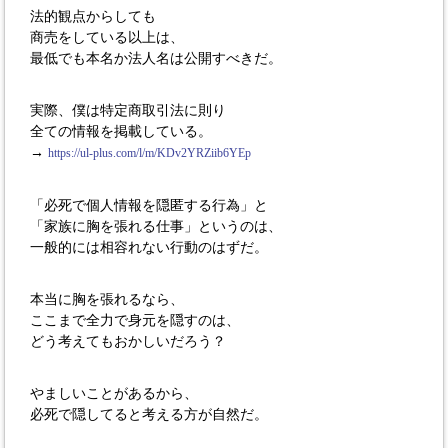
法的観点からしても
商売をしている以上は、
最低でも本名か法人名は公開すべきだ。
実際、僕は特定商取引法に則り
全ての情報を掲載している。
→
https://ul-plus.com/l/m/KDv2YRZiib6YEp
「必死で個人情報を隠匿する行為」と
「家族に胸を張れる仕事」というのは、
一般的には相容れない行動のはずだ。
本当に胸を張れるなら、
ここまで全力で身元を隠すのは、
どう考えてもおかしいだろう？
やましいことがあるから、
必死で隠してると考える方が自然だ。